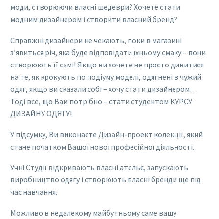
моди, створюючи власні шедеври? Хочете стати
модним дизайнером і створити власний бренд?
Справжні дизайнери не чекають, поки в магазині
з’явиться річ, яка буде відповідати їхньому смаку – вони
створюють її самі! Якщо ви хочете не просто дивитися
на те, як крокують по подіуму моделі, одягнені в чужий
одяг, якщо ви сказали собі – хочу стати дизайнером…
Тоді все, що Вам потрібно – стати студентом КУРСУ
ДИЗАЙНУ ОДЯГУ!
У підсумку, Ви виконаєте Дизайн-проект колекції, який
стане початком Вашої нової професійної діяльності.
Учні Студії відкривають власні ательє, запускають
виробництво одягу і створюють власні бренди ще під
час навчання.
Можливо в недалекому майбутньому саме вашу