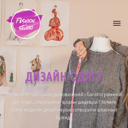
◼
◼
ДИЗАЙН ОДЯГУ
Ви хочете підкорити дивовижний і багатогранний
світ моди, створюючи власні шедеври? Хочете
стати модним дизайнером і створити власний
бренд?