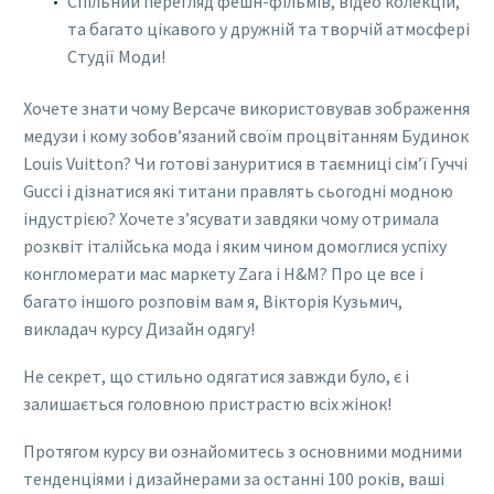
Спільний перегляд фешн-фільмів, відео колекцій,
та багато цікавого у дружній та творчій атмосфері
Студії Моди!
Хочете знати чому Версаче використовував зображення
медузи і кому зобов’язаний своїм процвітанням Будинок
Louis Vuitton? Чи готові зануритися в таємниці сім’ї Гуччі
Gucci і дізнатися які титани правлять сьогодні модною
індустрією? Хочете з’ясувати завдяки чому отримала
розквіт італійська мода і яким чином домоглися успіху
конгломерати мас маркету Zara і H&M? Про це все і
багато іншого розповім вам я, Вікторія Кузьмич,
викладач курсу Дизайн одягу!
Не секрет, що стильно одягатися завжди було, є і
залишається головною пристрастю всіх жінок!
Протягом курсу ви ознайомитесь з основними модними
тенденціями і дизайнерами за останні 100 років, ваші